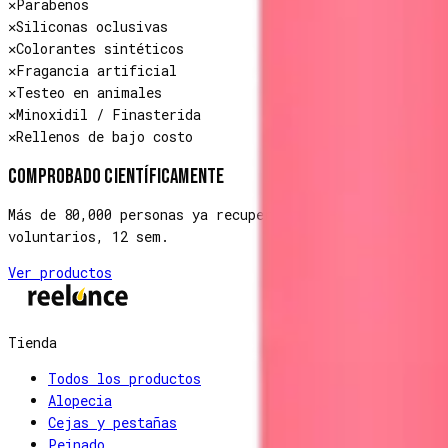
✕
Parabenos
✕
Siliconas oclusivas
✕
Colorantes sintéticos
✕
Fragancia artificial
✕
Testeo en animales
✕
Minoxidil / Finasterida
✕
Rellenos de bajo costo
Comprobado científicamente
Más de 80,000 personas ya recuperaron su cabello, ceja
voluntarios, 12 sem.
Ver productos
Tienda
Todos los productos
Alopecia
Cejas y pestañas
Peinado