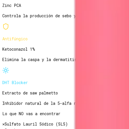
Zinc PCA
Controla la producción de sebo y crea un ambiente ópti
Antifúngico
Ketoconazol 1%
Elimina la caspa y la dermatitis seborreica, causas fr
DHT Blocker
Extracto de saw palmetto
Inhibidor natural de la 5-alfa reductasa. Reduce la co
Lo que NO vas a encontrar
✕
Sulfato Lauril Sódico (SLS)