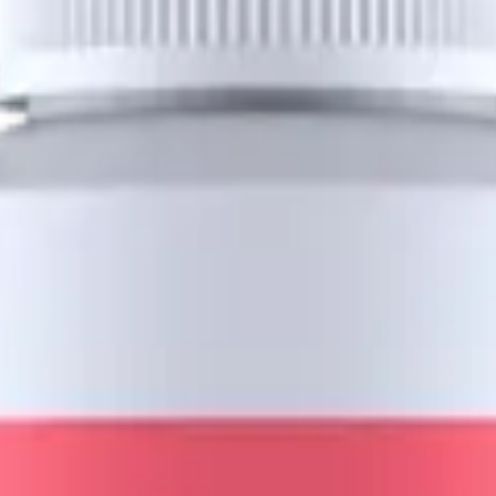
ce la inflamación folicular crónica.
estudios comparativos. El mentol activa receptores de fr
 mejorando la elasticidad y brillo de cada hebra.