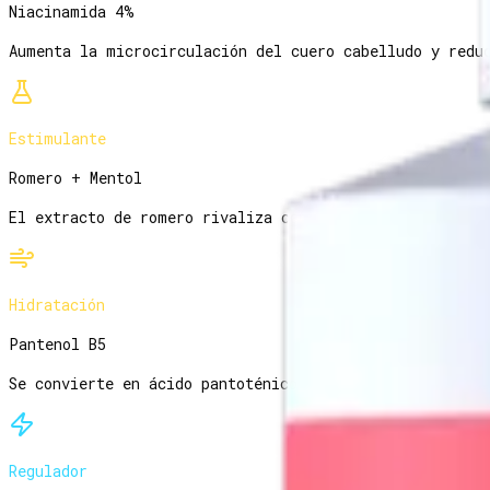
Niacinamida 4%
Aumenta la microcirculación del cuero cabelludo y redu
Estimulante
Romero + Mentol
El extracto de romero rivaliza con el minoxidil 2% en 
Hidratación
Pantenol B5
Se convierte en ácido pantoténico dentro del folículo,
Regulador