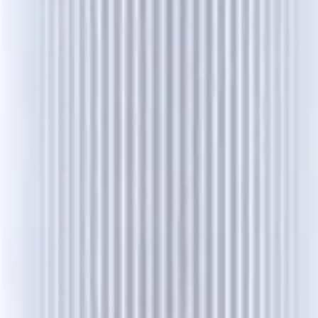
ínico y está dosificado al nivel efectivo, no al mínimo 
bloquea la acumulación de DHT a nivel local.
lece la fibra capilar desde la raíz hacia la punta.