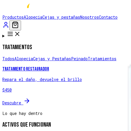
Productos
Alopecia
Cejas y pestañas
Nosotros
Contacto
Tratamientos
Todos
Alopecia
Cejas y Pestañas
Peinado
Tratamientos
Tratamiento Restaurador
Repara el daño, devuelve el brillo
$450
Descubre
Lo que hay dentro
Activos que funcionan