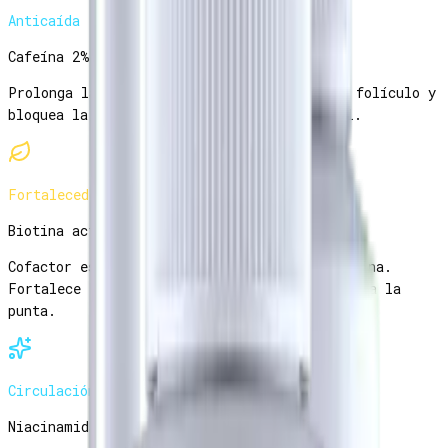
Anticaída
Cafeína 2%
Prolonga la fase anágena (crecimiento) del folículo y
bloquea la acumulación de DHT a nivel local.
Fortalecedor
Biotina activa
Cofactor esencial para la síntesis de queratina.
Fortalece la fibra capilar desde la raíz hacia la
punta.
Circulación
Niacinamida 4%