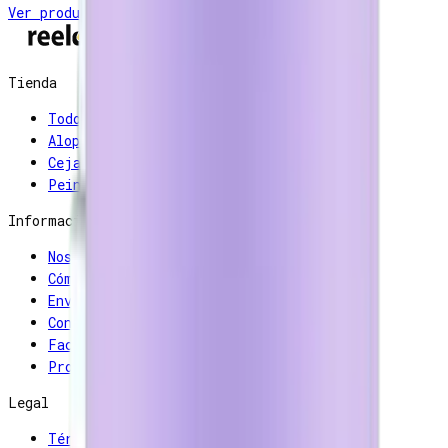
Ver productos
Tienda
Todos los productos
Alopecia
Cejas y pestañas
Peinado
Información
Nosotros
Cómo usar los productos
Envíos
Contacto
Facturación
Programa de afiliados
Legal
Términos y condiciones