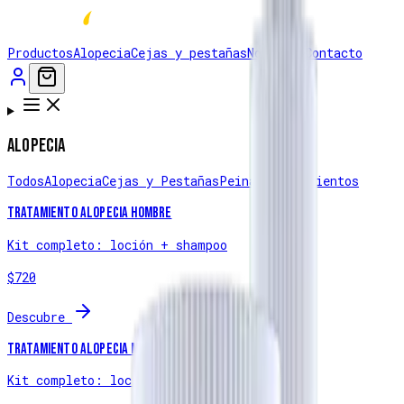
Productos
Alopecia
Cejas y pestañas
Nosotros
Contacto
Alopecia
Todos
Alopecia
Cejas y Pestañas
Peinado
Tratamientos
Tratamiento Alopecia Hombre
Kit completo: loción + shampoo
$720
Descubre
Tratamiento Alopecia Mujer
Kit completo: loción + shampoo