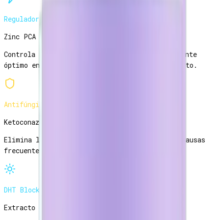
Regulador
Zinc PCA
Controla la producción de sebo y crea un ambiente
óptimo en el cuero cabelludo para el crecimiento.
Antifúngico
Ketoconazol 1%
Elimina la caspa y la dermatitis seborreica, causas
frecuentes de caída inflamatoria.
DHT Blocker
Extracto de saw palmetto