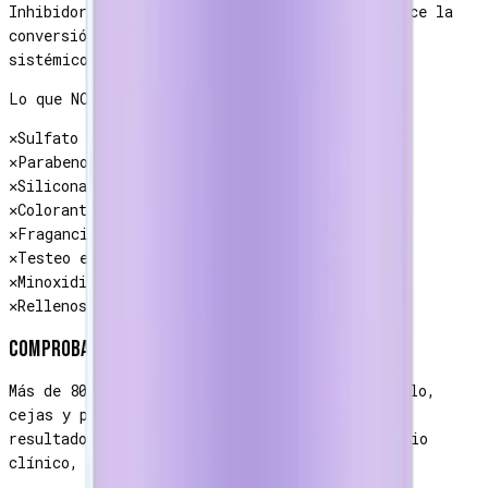
Inhibidor natural de la 5-alfa reductasa. Reduce la
conversión de testosterona a DHT sin efectos
sistémicos.
Lo que NO vas a encontrar
✕
Sulfato Lauril Sódico (SLS)
✕
Parabenos
✕
Siliconas oclusivas
✕
Colorantes sintéticos
✕
Fragancia artificial
✕
Testeo en animales
✕
Minoxidil / Finasterida
✕
Rellenos de bajo costo
Comprobado científicamente
Más de 80,000 personas ya recuperaron su cabello,
cejas y pestañas con Reelance. El 84% reporta
resultados visibles antes de 6 semanas
· estudio
clínico, 84 voluntarios, 12 sem.