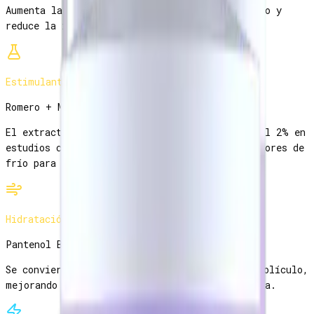
Aumenta la microcirculación del cuero cabelludo y
reduce la inflamación folicular crónica.
Estimulante
Romero + Mentol
El extracto de romero rivaliza con el minoxidil 2% en
estudios comparativos. El mentol activa receptores de
frío para mayor flujo sanguíneo.
Hidratación
Pantenol B5
Se convierte en ácido pantoténico dentro del folículo,
mejorando la elasticidad y brillo de cada hebra.