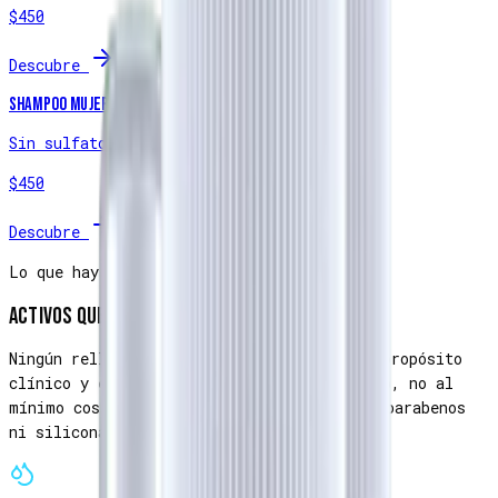
$450
Descubre
Shampoo Mujer
Sin sulfatos ni parabenos
$450
Descubre
Lo que hay dentro
Activos que funcionan
Ningún relleno. Cada ingrediente tiene un propósito
clínico y está dosificado al nivel efectivo, no al
mínimo cosmético. Sin sulfatos agresivos, parabenos
ni siliconas pesadas.