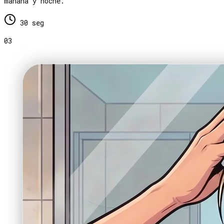
mañana y noche.
30 seg
03