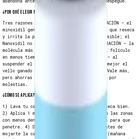
abandona antes de que su barba realmente despegue.
¿Por qué elegir Nanoxidil sobre Minoxidil de farmacia?
Tres razones principales: (1) MENOR IRRITACIÓN — el
minoxidil genérico contiene propilenglicol que reseca
y irrita la piel facial, especialmente sensible; el
Nanoxidil no lo necesita. (2) MEJOR PENETRACIÓN — la
molécula más pequeña llega más profundo al folículo
en menos tiempo. (3) MENOS EFECTO REBOTE — al
suspender el uso, los folículos mantienen mejor el
vello ganado vs el minoxidil tradicional. Vale más,
pero ahorras la irritación y los abandonos por
molestias.
¿Cómo se aplica?
1) Lava tu cara con agua y jabón neutro, seca bien.
2) Aplica 1 ml (un goteo del aplicador) en las zonas
con menos densidad. 3) Masajea 30 segundos para que
penetre. 4) Deja secar al menos 4 horas antes de
mojarte la cara. Aplicar 1-2 veces al día (mañana