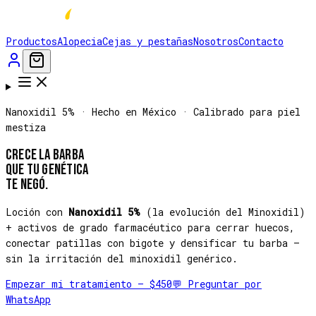
Productos
Alopecia
Cejas y pestañas
Nosotros
Contacto
Nanoxidil 5% · Hecho en México · Calibrado para piel
mestiza
Crece la barba
que tu genética
te negó.
Loción con
Nanoxidil 5%
(la evolución del Minoxidil)
+ activos de grado farmacéutico para cerrar huecos,
conectar patillas con bigote y densificar tu barba —
sin la irritación del minoxidil genérico.
Empezar mi tratamiento — $450
💬 Preguntar por
WhatsApp