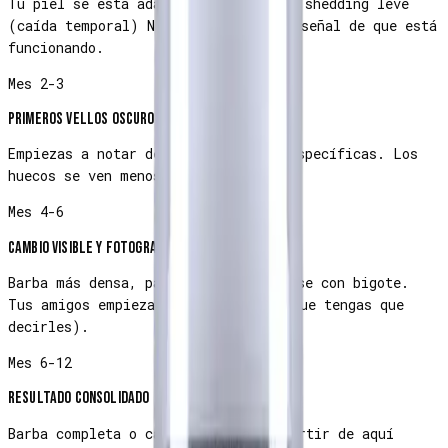
Tu piel se está adaptando. Si tienes shedding leve
(caída temporal) NO te asustes — es señal de que está
funcionando.
Mes 2-3
Primeros vellos oscuros y más gruesos
Empiezas a notar densidad en áreas específicas. Los
huecos se ven menos pronunciados.
Mes 4-6
Cambio visible y fotografiable
Barba más densa, patillas conectándose con bigote.
Tus amigos empiezan a notarlo (sin que tengas que
decirles).
Mes 6-12
Resultado consolidado
Barba completa o casi completa. A partir de aquí