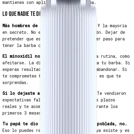
mantienes con aplicaciones 2-3x semana.
Lo que NADIE te dijo antes de comprar
Más hombres de los que crees lo usan.
Y la mayoría
en secreto. No es vanidad, es información. Dejar de
pretender que esto no existe es el primer paso para
tener la barba que quieres.
El minoxidil no es para 30 días.
Es una rutina, como
afeitarse. La diferencia: ésta sí cambia tu barba. Si
esperas resultados en 2 semanas, vas a abandonar. Si
te comprometes 6 meses, lo más probable es que te
sorprendas.
Si lo dejaste antes, no fue tu culpa.
Te vendieron
expectativas falsas. Aquí te decimos los plazos
reales y te acompañamos por WhatsApp durante los
primeros 3 meses críticos.
Tu papá te dio muchas cosas. La barba poblada, no.
Eso lo puedes resolver tú — la ciencia ya existe y es