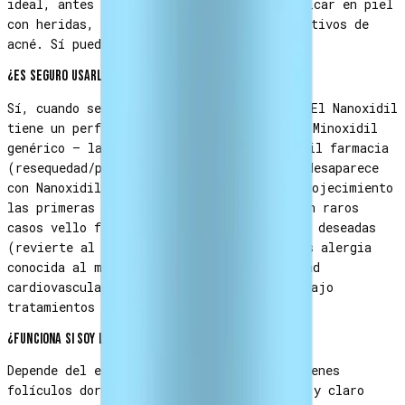
ideal, antes de dormir aceptable). NO aplicar en piel
con heridas, irritación severa o brotes activos de
acné. Sí puedes aplicar sobre acné leve.
¿Es seguro usarlo en la cara?
Sí, cuando se usa según las indicaciones. El Nanoxidil
tiene un perfil de seguridad mejor que el Minoxidil
genérico — la queja más común con minoxidil farmacia
(resequedad/picor severos) prácticamente desaparece
con Nanoxidil. Efectos posibles leves: enrojecimiento
las primeras 1-2 semanas (normaliza), o en raros
casos vello facial transitorio en zonas no deseadas
(revierte al suspender). NO usar si tienes alergia
conocida al minoxidil/nanoxidil, enfermedad
cardiovascular sin diagnosticar, o estás bajo
tratamientos dermatológicos fuertes.
¿Funciona si soy lampiño de genética?
Depende del estado de los folículos. Si tienes
folículos dormidos (vello vellus muy fino y claro