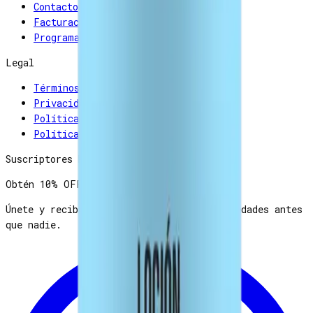
Contacto
Facturación
Programa de afiliados
Legal
Términos y condiciones
Privacidad
Política de reembolso
Política de cancelaciones
Suscriptores Reelance
Obtén
10% OFF
Únete y recibe descuentos, consejos y novedades antes
que nadie.