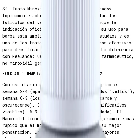
Sí. Tanto Minoxidil como Nanoxidil aplicados
tópicamente sobre zonas de barba estimulan los
folículos del vello facial dormidos. Aunque la
indicación oficial es alopecia capilar, su uso para
barba está ampliamente documentado en estudios y es
uno de los tratamientos no quirúrgicos más efectivos
para densificar barba y llenar parches. La diferencia
con Reelance: usamos Nanoxidil de grado farmacéutico,
no minoxidil genérico de farmacia.
¿En cuánto tiempo voy a ver resultados en mi barba?
Con uso diario constante, el timeline típico es:
semana 2-4 (aparecen vellos finos llamados 'vellus'),
semana 6-8 (los vellos empiezan a engrosarse y
oscurecerse), 3-4 meses (resultados significativos
visibles), 6-9 meses (resultado consolidado). El
Nanoxidil tiende a mostrar resultados ligeramente más
rápido que el minoxidil tradicional por su mejor
penetración. La paciencia es clave — la mayoría