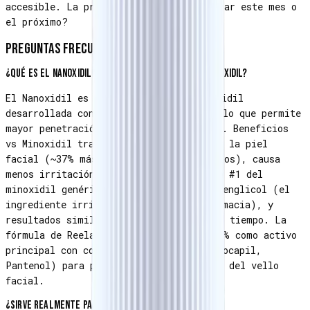
accesible. La pregunta es: ¿vas a empezar este mes o
el próximo?
Preguntas frecuentes
¿Qué es el Nanoxidil y en qué se diferencia del Minoxidil?
El Nanoxidil es una evolución del Minoxidil
desarrollada con menor peso molecular, lo que permite
mayor penetración en el folículo piloso. Beneficios
vs Minoxidil tradicional: penetra mejor la piel
facial (~37% más absorción según estudios), causa
menos irritación y resequedad (la queja #1 del
minoxidil genérico), no requiere propilenglicol (el
ingrediente irritante del minoxidil farmacia), y
resultados similares o mejores en menos tiempo. La
fórmula de Reelance combina Nanoxidil 5% como activo
principal con coadyuvantes (Capixyl, Procapil,
Pantenol) para potenciar el crecimiento del vello
facial.
¿Sirve realmente para crecer barba?