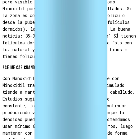
pero visible bajo lupa), tanto Nanoxidil como
Minoxidil pueden activarlos — y verás resultados. Si
la zona es completamente lisa SIN ningún folículo
desde la pubertad (raro, casi siempre hay folículos
dormidos), los resultados serán limitados. La buena
noticia: 85-90% de hombres con 'barba rala' SÍ tienen
folículos dormidos. Si quieres validar, una foto con
luz natural y zoom revela si tienes vellos finos =
tienes folículos = puede funcionarte.
¿Se me cae cuando deje de usarlo?
Con Nanoxidil el efecto rebote es menor que con
Minoxidil tradicional. El vello facial estimulado
tiende a mantenerse mejor que el del cuero cabelludo.
Estudios sugieren que tras 6-9 meses de uso
constante, los folículos faciales pueden continuar
produciendo vello incluso al suspender, aunque la
densidad puede reducirse parcialmente. Recomendamos
usar mínimo 6-9 meses para resultados óptimos, luego
mantener con aplicaciones 2-3x por semana de forma