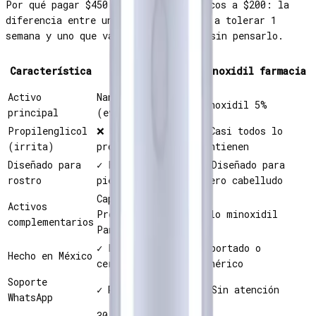
Por qué pagar $450 cuando hay genéricos a $200: la
diferencia entre un producto que vas a tolerar 1
semana y uno que vas a usar 6 meses sin pensarlo.
Reelance
Característica
Minoxidil farmacia
Nanoxidil
Activo
Nanoxidil 5%
Minoxidil 5%
principal
(evolución)
Propilenglicol
❌ Sin
✓ Casi todos lo
(irrita)
propilenglicol
contienen
Diseñado para
✓ Formulado para
❌ Diseñado para
rostro
piel facial
cuero cabelludo
Capixyl,
Activos
Procapil,
Solo minoxidil
complementarios
Pantenol
✓ Laboratorio
Importado o
Hecho en México
certificado MX
genérico
Soporte
✓ Respuesta <24h
❌ Sin atención
WhatsApp
30 días o