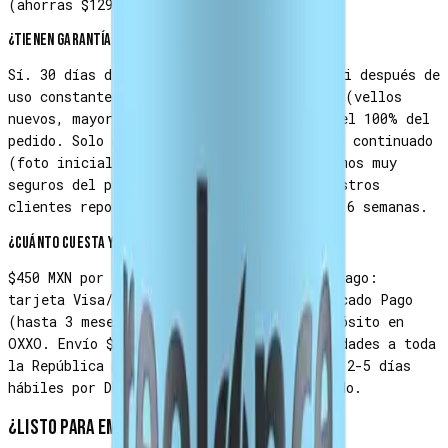
(ahorras $129 MXN).
¿Tienen garantía si no me funciona?
Sí. 30 días de garantía de satisfacción. Si después de
uso constante diario no ves ningún cambio (vellos
nuevos, mayor densidad), te reembolsamos el 100% del
pedido. Solo necesitamos evidencia del uso continuado
(foto inicial + foto a los 30 días). Estamos muy
seguros del producto — más del 90% de nuestros
clientes reportan mejoras en las primeras 6 semanas.
¿Cuánto cuesta y cómo lo pago?
$450 MXN por frasco de 60 ml. Métodos de pago:
tarjeta Visa/Mastercard/Amex, PayPal, Mercado Pago
(hasta 3 meses sin intereses), SPEI o depósito en
OXXO. Envío $129 MXN o GRATIS desde 2 unidades a toda
la República Mexicana. Tiempo de entrega: 2-5 días
hábiles por DHL/FedEx con tracking incluido.
¿Listo para empezar?