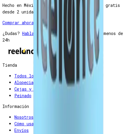
Hecho en México · Garantía 30 días · Envío gratis
desde 2 unidades
Comprar ahora — $450
¿Dudas?
Habla por WhatsApp
· respuesta en menos de
24h
Tienda
Todos los productos
Alopecia
Cejas y pestañas
Peinado
Información
Nosotros
Cómo usar los productos
Envíos