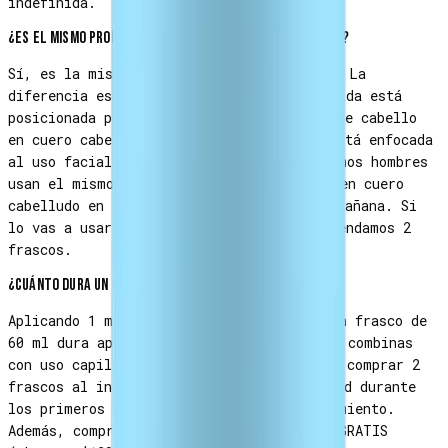
indefinida.
¿Es el mismo producto que la Loción Anticaída Hombre?
Sí, es la misma fórmula con Nanoxidil 5%. La
diferencia es el target: la Loción Anticaída está
posicionada para alopecia capilar (caída de cabello
en cuero cabelludo) y esta presentación está enfocada
al uso facial (crecimiento de barba). Muchos hombres
usan el mismo frasco para ambos: aplicar en cuero
cabelludo en la noche, en la barba en la mañana. Si
lo vas a usar para barba Y cabello, recomendamos 2
frascos.
¿Cuánto dura un frasco?
Aplicando 1 ml diario (uso solo barba), un frasco de
60 ml dura aproximadamente 2 meses. Si lo combinas
con uso capilar, dura 1 mes. Recomendamos comprar 2
frascos al inicio para asegurar continuidad durante
los primeros 3-4 meses críticos del tratamiento.
Además, comprando 2 unidades el envío es GRATIS