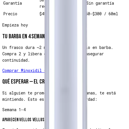
Garantía
❌ Sin garantía
reembolso 100%
Precio
$450 / 60ml
$150-$300 / 60ml
Empieza hoy
Tu barba en 4 semanas
Un frasco dura ~2 meses con uso diario en barba.
Compra 2 y libera envío gratis para asegurar
continuidad.
Comprar Minoxidil — $450
Qué esperar — el cronograma real
Si alguien te promete barba en 2 semanas, te está
mintiendo. Esto es lo que pasa de verdad:
Semana 1-4
Aparecen vellos vellus (finos, claros)